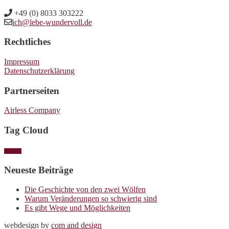
c
l
+49 (0) 8033 303222
h
ich@lebe-wundervoll.de
t
t
u
Rechtliches
e
n
n
Impressum
g
Datenschutzerklärung
,
e
N
Partnerseiten
n
a
Airless Company
v
i
Tag Cloud
g
vortrag
a
t
Neueste Beiträge
i
Die Geschichte von den zwei Wölfen
o
Warum Veränderungen so schwierig sind
Es gibt Wege und Möglichkeiten
n
webdesign by
com and design