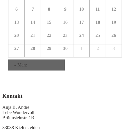
g
e
l
Veranstaltungen
n
A
n
6
7
8
9
10
11
12
e
g
n
S
n
s
e
u
13
14
15
16
17
18
19
d
i
c
n
c
e
h
20
21
22
23
24
25
26
S
h
e
r
u
t
27
28
29
30
1
2
3
v
e
c
o
n
h
-
«
März
n
e
N
V
u
a
e
v
n
r
i
d
Kontakt
g
a
A
a
n
Anja B. Andre
n
t
Lebe Wundervoll
s
s
i
Brünnsteinstr. 1B
t
o
i
83088 Kiefersfelden
a
n